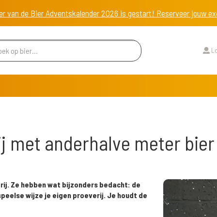
er van de Bier Adventskalender 2026 is gestart! Reserveer jouw 
Lo
j met anderhalve meter bier
erij. Ze hebben wat bijzonders bedacht: de
peelse wijze je eigen proeverij. Je houdt de