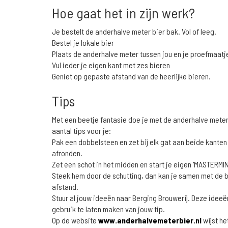
Hoe gaat het in zijn werk?
Je bestelt de anderhalve meter bier bak. Vol of leeg.
Bestel je lokale bier
Plaats de anderhalve meter tussen jou en je proefmaatj
Vul ieder je eigen kant met zes bieren
Geniet op gepaste afstand van de heerlijke bieren.
Tips
Met een beetje fantasie doe je met de anderhalve mete
aantal tips voor je:
Pak een dobbelsteen en zet bij elk gat aan beide kanten 1
afronden.
Zet een schot in het midden en start je eigen 'MASTERMIN
Steek hem door de schutting, dan kan je samen met de 
afstand.
Stuur al jouw ideeën naar Berging Brouwerij. Deze ide
gebruik te laten maken van jouw tip.
Op de website
www.anderhalvemeterbier.nl
wijst he