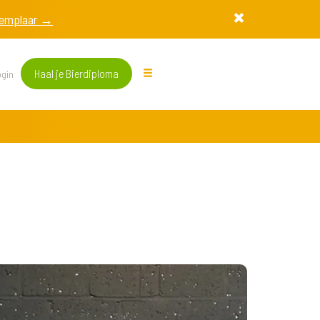
exemplaar →
Haal je Bierdiploma
gin