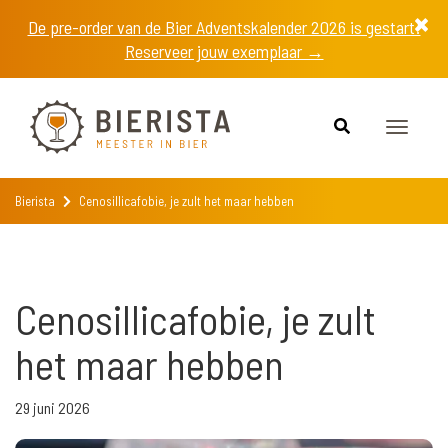
De pre-order van de Bier Adventskalender 2026 is gestart!
Reserveer jouw exemplaar →
Toggle
navigat
Bierista
Cenosillicafobie, je zult het maar hebben
Cenosillicafobie, je zult
het maar hebben
29 juni 2026