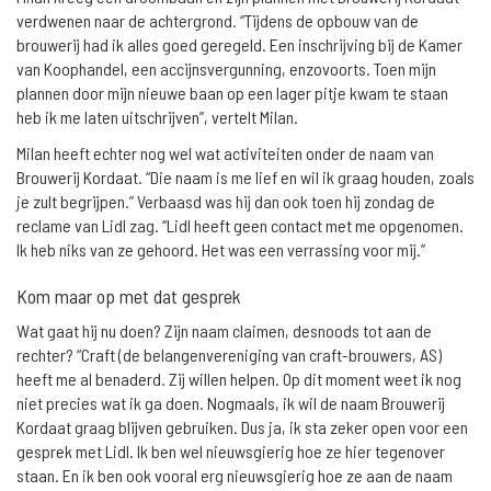
verdwenen naar de achtergrond. “Tijdens de opbouw van de
brouwerij had ik alles goed geregeld. Een inschrijving bij de Kamer
van Koophandel, een accijnsvergunning, enzovoorts. Toen mijn
plannen door mijn nieuwe baan op een lager pitje kwam te staan
heb ik me laten uitschrijven”, vertelt Milan.
Milan heeft echter nog wel wat activiteiten onder de naam van
Brouwerij Kordaat. “Die naam is me lief en wil ik graag houden, zoals
je zult begrijpen.” Verbaasd was hij dan ook toen hij zondag de
reclame van Lidl zag. “Lidl heeft geen contact met me opgenomen.
Ik heb niks van ze gehoord. Het was een verrassing voor mij.”
Kom maar op met dat gesprek
Wat gaat hij nu doen? Zijn naam claimen, desnoods tot aan de
rechter? “Craft (de belangenvereniging van craft-brouwers, AS)
heeft me al benaderd. Zij willen helpen. Op dit moment weet ik nog
niet precies wat ik ga doen. Nogmaals, ik wil de naam Brouwerij
Kordaat graag blijven gebruiken. Dus ja, ik sta zeker open voor een
gesprek met Lidl. Ik ben wel nieuwsgierig hoe ze hier tegenover
staan. En ik ben ook vooral erg nieuwsgierig hoe ze aan de naam