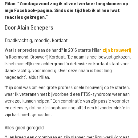
Milan. “Zondagavond zag ik al veel verkeer langskomen op
mijn Facebook-pagina. Sinds die tijd heb ik al heel wat
reacties gekregen.”
Door Alain Schepers
Daadkrachtig, moedig, kordaat
Wat is er precies aan de hand? In 2016 startte Milan
zijn brouwerij
in Roermond, Brouwerij Kordaat. “De naam is heel bewust gekozen.
Ik heb namelijk een achtergrond in defensie en kordaat staat voor
daadkrachtig, voor moedig. Over deze naam is best lang
nagedacht”, aldus Milan.
“Mijn doel was om een grote professionele brouwerij op te starten,
waar ik veteranen met bijvoorbeeld een PTSS-syndroom weer aan
werk zou kunnen helpen.” Een combinatie van zijn passie voor bier
en defensie, dat na zijn loopbaan nog altijd een bijzonder plekje in
zijn hart heeft gehouden.
Alles goed geregeld
Milan kreeg een droombaan en zijn plannen met Brouwerij Kordaat