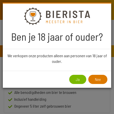
De pre-order van de Bier Adventskalender 2026 is gestart!
Reserveer jouw exemplaar →
Ben je 18 jaar of ouder?
Toggle
navigat
Bierista
Bierbrouw pakket Wit
We verkopen onze producten alleen aan personen van 18 jaar of
ouder.
Bierbrouw pakket Wit
| Brouw thuis je eigen bier
Ja
Nee
Alle benodigdheden om bier te brouwen
Inclusief handleiding
Ongeveer 5 liter zelf gebrouwen bier