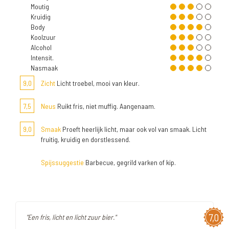
Moutig
Kruidig
Body
Koolzuur
Alcohol
Intensit.
Nasmaak
9,0
Zicht
Licht troebel, mooi van kleur.
7,5
Neus
Ruikt fris, niet muffig. Aangenaam.
9,0
Smaak
Proeft heerlijk licht, maar ook vol van smaak. Licht
fruitig, kruidig en dorstlessend.
Spijssuggestie
Barbecue, gegrild varken of kip.
7,0
"Een fris, licht en licht zuur bier."