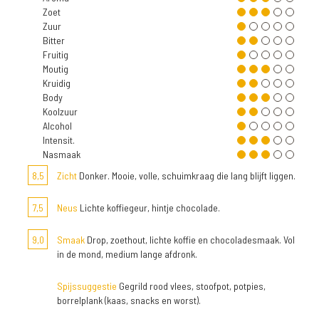
Zoet
Zuur
Bitter
Fruitig
Moutig
Kruidig
Body
Koolzuur
Alcohol
Intensit.
Nasmaak
8,5
Zicht
Donker. Mooie, volle, schuimkraag die lang blijft liggen.
7,5
Neus
Lichte koffiegeur, hintje chocolade.
9,0
Smaak
Drop, zoethout, lichte koffie en chocoladesmaak. Vol
in de mond, medium lange afdronk.
Spijssuggestie
Gegrild rood vlees, stoofpot, potpies,
borrelplank (kaas, snacks en worst).