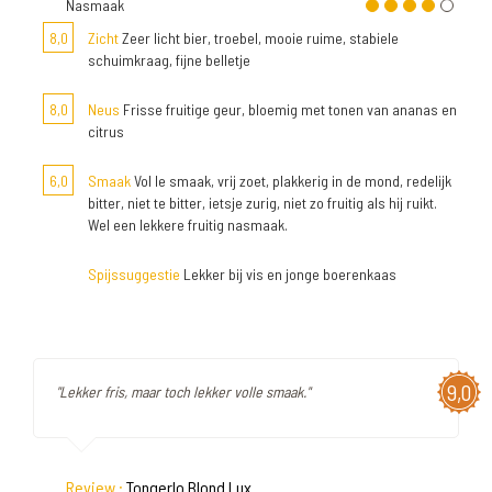
Nasmaak
8,0
Zicht
Zeer licht bier, troebel, mooie ruime, stabiele
schuimkraag, fijne belletje
8,0
Neus
Frisse fruitige geur, bloemig met tonen van ananas en
citrus
6,0
Smaak
Vol le smaak, vrij zoet, plakkerig in de mond, redelijk
bitter, niet te bitter, ietsje zurig, niet zo fruitig als hij ruikt.
Wel een lekkere fruitig nasmaak.
Spijssuggestie
Lekker bij vis en jonge boerenkaas
9,0
"Lekker fris, maar toch lekker volle smaak."
Review :
Tongerlo Blond Lux