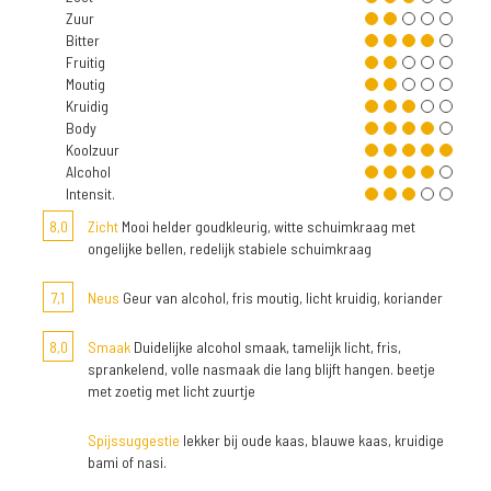
Zuur
Bitter
Fruitig
Moutig
Kruidig
Body
Koolzuur
Alcohol
Intensit.
8,0
Zicht
Mooi helder goudkleurig, witte schuimkraag met
ongelijke bellen, redelijk stabiele schuimkraag
7,1
Neus
Geur van alcohol, fris moutig, licht kruidig, koriander
8,0
Smaak
Duidelijke alcohol smaak, tamelijk licht, fris,
sprankelend, volle nasmaak die lang blijft hangen. beetje
met zoetig met licht zuurtje
Spijssuggestie
lekker bij oude kaas, blauwe kaas, kruidige
bami of nasi.