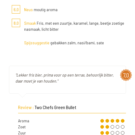
6,0
Neus
moutig aroma
8,0
Smaak
Fris, met een zuurtje, karamel, lange, beetje zoetige
nasmaak, licht bitter
Spijssuggestie
gebakken zalm, nasi/bami, sate
7,0
"Lekker fris bier, prima voor op een terras, behoorlijk bitter,
daar moet je van houden."
Review :
Two Chefs Green Bullet
Aroma
Zoet
Zuur