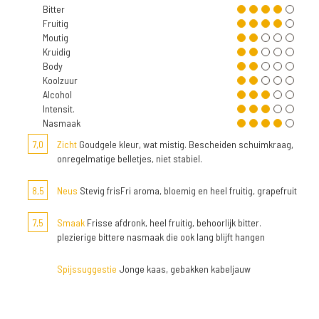
Bitter
Fruitig
Moutig
Kruidig
Body
Koolzuur
Alcohol
Intensit.
Nasmaak
7,0
Zicht
Goudgele kleur, wat mistig. Bescheiden schuimkraag,
onregelmatige belletjes, niet stabiel.
8,5
Neus
Stevig frisFri aroma, bloemig en heel fruitig, grapefruit
7,5
Smaak
Frisse afdronk, heel fruitig, behoorlijk bitter.
plezierige bittere nasmaak die ook lang blijft hangen
Spijssuggestie
Jonge kaas, gebakken kabeljauw