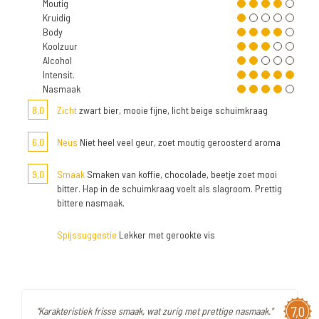
Moutig
Kruidig
Body
Koolzuur
Alcohol
Intensit.
Nasmaak
8,0
Zicht
zwart bier, mooie fijne, licht beige schuimkraag
6,0
Neus
Niet heel veel geur, zoet moutig geroosterd aroma
9,0
Smaak
Smaken van koffie, chocolade, beetje zoet mooi
bitter. Hap in de schuimkraag voelt als slagroom. Prettig
bittere nasmaak.
Spijssuggestie
Lekker met gerookte vis
7,0
"Karakteristiek frisse smaak, wat zurig met prettige nasmaak."