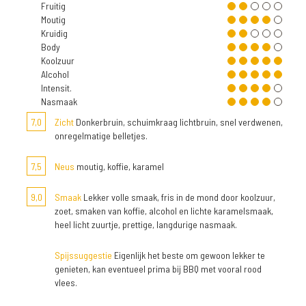
Fruitig
Moutig
Kruidig
Body
Koolzuur
Alcohol
Intensit.
Nasmaak
7,0
Zicht
Donkerbruin, schuimkraag lichtbruin, snel verdwenen,
onregelmatige belletjes.
7,5
Neus
moutig, koffie, karamel
9,0
Smaak
Lekker volle smaak, fris in de mond door koolzuur,
zoet, smaken van koffie, alcohol en lichte karamelsmaak,
heel licht zuurtje, prettige, langdurige nasmaak.
Spijssuggestie
Eigenlijk het beste om gewoon lekker te
genieten, kan eventueel prima bij BBQ met vooral rood
vlees.