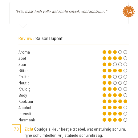
7,4
"Fris, maar toch volle wat zoete smaak, veel koolzuur, "
Review :
Saison Dupont
Aroma
Zoet
Zuur
Bitter
Fruitig
Moutig
Kruidig
Body
Koolzuur
Alcohol
Intensit.
Nasmaak
7,0
Zicht
Goudgele kleur beetje troebel, wat onstuimig schuim,
fijne schuimbellen, vrij stabiele schuimkraag.